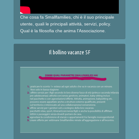
Che cosa fa Smallfamilies, chi è il suo principale
utente, quali le principali attività, servizi, policy.
Qual è la filosofia che anima l'Associazione.
Il bollino vacanze SF