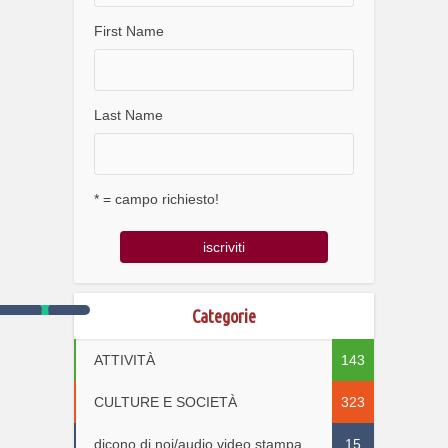
First Name
Last Name
* = campo richiesto!
Categorie
ATTIVITÀ
143
CULTURE E SOCIETÀ
323
dicono di noi/audio video stampa
15