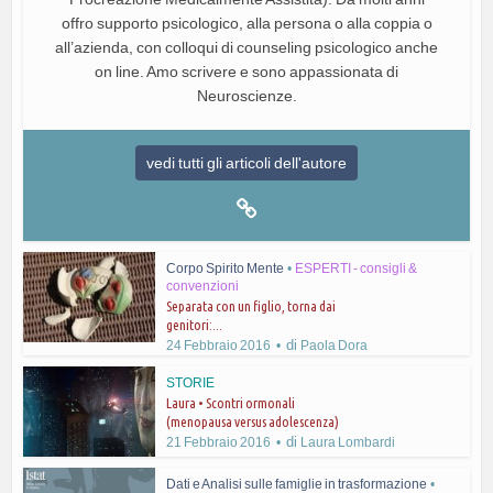
offro supporto psicologico, alla persona o alla coppia o
all’azienda, con colloqui di counseling psicologico anche
on line. Amo scrivere e sono appassionata di
Neuroscienze.
vedi tutti gli articoli dell'autore
Corpo Spirito Mente
•
ESPERTI - consigli &
convenzioni
Separata con un figlio, torna dai
genitori:...
di
24 Febbraio 2016
Paola Dora
STORIE
Laura • Scontri ormonali
(menopausa versus adolescenza)
di
21 Febbraio 2016
Laura Lombardi
Dati e Analisi sulle famiglie in trasformazione
•