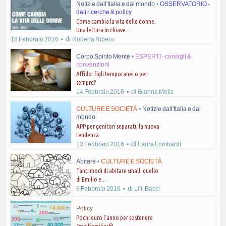
Notizie dall'Italia e dal mondo
•
OSSERVATORIO -
dati ricerche & policy
Come cambia la vita delle donne.
Una lettura in chiave...
di
18 Febbraio 2016
Roberta Ribero
Corpo Spirito Mente
•
ESPERTI - consigli &
convenzioni
Affido: figli temporanei o per
sempre?
di
14 Febbraio 2016
Gianna Melis
CULTURE E SOCIETÀ
•
Notizie dall'Italia e dal
mondo
APP per genitori separati, la nuova
tendenza
di
13 Febbraio 2016
Laura Lombardi
Abitare
•
CULTURE E SOCIETÀ
Tanti modi di abitare small: quello
di Emilio e...
di
8 Febbraio 2016
Lilli Bacci
Policy
Pochi euro l’anno per sostenere