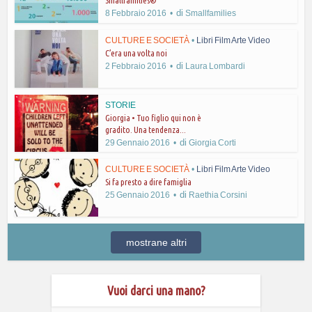
Smallfamilies®
di
8 Febbraio 2016
Smallfamilies
CULTURE E SOCIETÀ
•
Libri Film Arte Video
C’era una volta noi
di
2 Febbraio 2016
Laura Lombardi
STORIE
Giorgia • Tuo figlio qui non è
gradito. Una tendenza...
di
29 Gennaio 2016
Giorgia Corti
CULTURE E SOCIETÀ
•
Libri Film Arte Video
Si fa presto a dire famiglia
di
25 Gennaio 2016
Raethia Corsini
mostrane altri
Vuoi darci una mano?