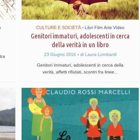
o
CULTURE E SOCIETÀ
Libri Film Arte Video
•
Genitori immaturi, adolescenti in cerca
della verità in un libro
23 Giugno 2016
di
Laura Lombardi
tra
Genitori immaturi, adolescenti in cerca della
verità, affetti rifiutati, scontri fra linee...