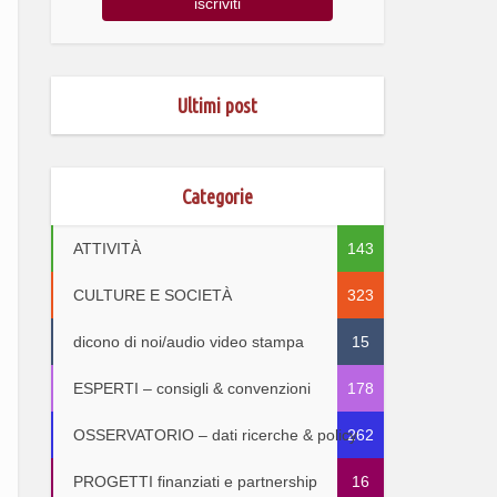
Ultimi post
Categorie
ATTIVITÀ
143
CULTURE E SOCIETÀ
323
dicono di noi/audio video stampa
15
ESPERTI – consigli & convenzioni
178
OSSERVATORIO – dati ricerche & policy
262
PROGETTI finanziati e partnership
16