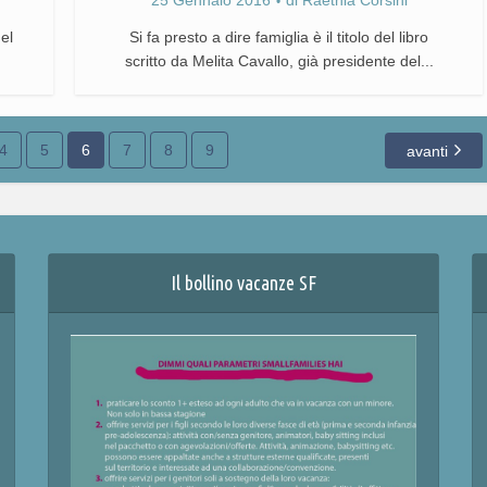
25 Gennaio 2016
di
Raethia Corsini
del
Si fa presto a dire famiglia è il titolo del libro
scritto da Melita Cavallo, già presidente del...
4
5
6
7
8
9
avanti
Il bollino vacanze SF