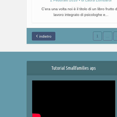
2 Febbraio 2016
di
Laura Lombardi
C’era una volta noi è il titolo di un libro frutto 
lavoro integrato di psicologhe e...
1
…
indietro
Tutorial Smallfamilies aps