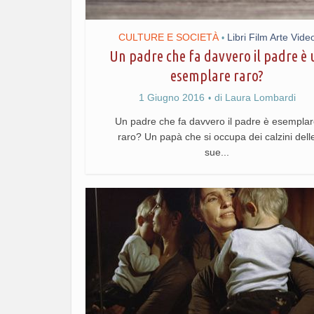
CULTURE E SOCIETÀ
Libri Film Arte Vide
•
Un padre che fa davvero il padre è 
esemplare raro?
1 Giugno 2016
di
Laura Lombardi
Un padre che fa davvero il padre è esempla
raro? Un papà che si occupa dei calzini dell
sue...