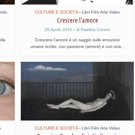
ondo
CULTURE E SOCIETÀ
Libri Film Arte Video
•
Crescere l’amore
28 Aprile 2016
di
Raethia Corsini
lla
Crescere l’amore è un saggio sulle emozioni
.
umane scritto, con passione (amore) e con una...
o
CULTURE E SOCIETÀ
Libri Film Arte Video
•