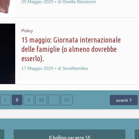
20 Maggio 2020
di
Gisella Bassanini
Policy
15 maggio: Giornata internazionale
delle famiglie (o almeno dovrebbe
esserlo).
17 Maggio 2020
di
Smallfamilies
7
8
9
10
…
17
avanti
Il bollino vacanze SF