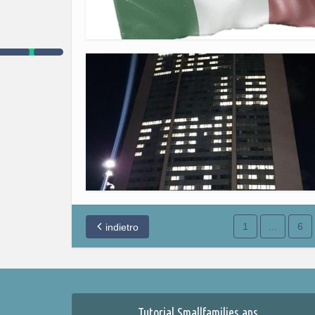
1
…
6
indietro
Tutorial Smallfamilies aps