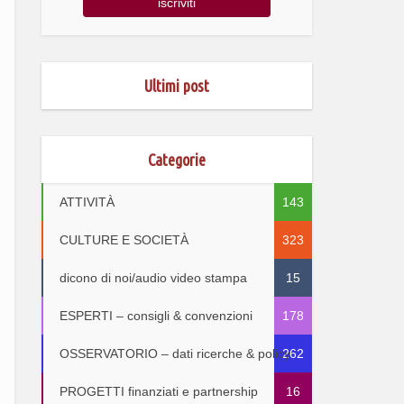
Ultimi post
Categorie
ATTIVITÀ
143
CULTURE E SOCIETÀ
323
dicono di noi/audio video stampa
15
ESPERTI – consigli & convenzioni
178
OSSERVATORIO – dati ricerche & policy
262
PROGETTI finanziati e partnership
16