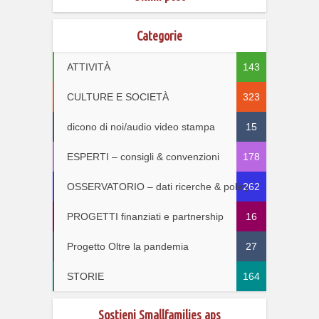
Categorie
ATTIVITÀ
143
CULTURE E SOCIETÀ
323
dicono di noi/audio video stampa
15
ESPERTI – consigli & convenzioni
178
OSSERVATORIO – dati ricerche & policy
262
PROGETTI finanziati e partnership
16
Progetto Oltre la pandemia
27
STORIE
164
Sostieni Smallfamilies aps