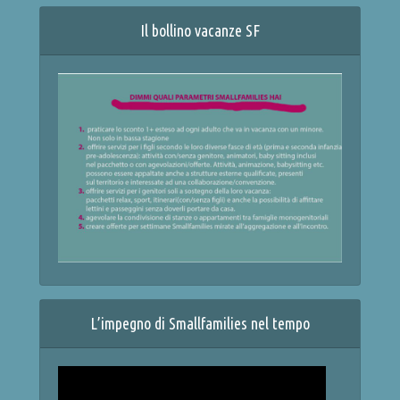
Il bollino vacanze SF
L’impegno di Smallfamilies nel tempo