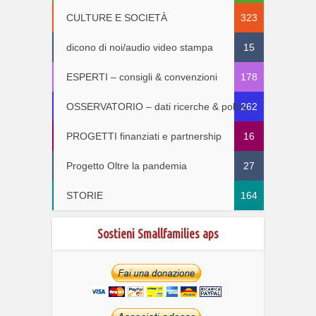
CULTURE E SOCIETÀ
323
dicono di noi/audio video stampa
15
ESPERTI – consigli & convenzioni
178
OSSERVATORIO – dati ricerche & policy
262
PROGETTI finanziati e partnership
16
Progetto Oltre la pandemia
27
STORIE
164
Sostieni Smallfamilies aps