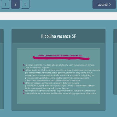
1
2
3
avanti
Il bollino vacanze SF