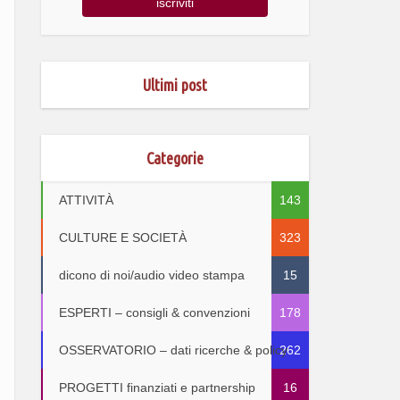
Ultimi post
Categorie
ATTIVITÀ
143
CULTURE E SOCIETÀ
323
dicono di noi/audio video stampa
15
ESPERTI – consigli & convenzioni
178
OSSERVATORIO – dati ricerche & policy
262
PROGETTI finanziati e partnership
16