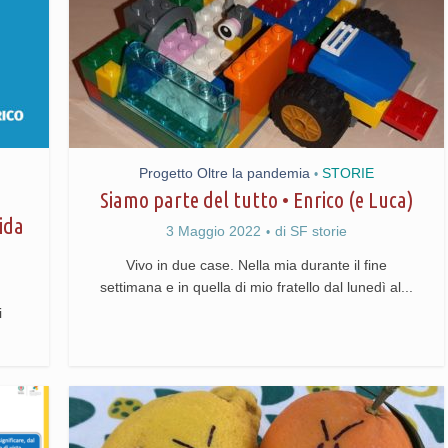
Progetto Oltre la pandemia
STORIE
•
Siamo parte del tutto • Enrico (e Luca)
ida
3 Maggio 2022
di
SF storie
Vivo in due case. Nella mia durante il fine
settimana e in quella di mio fratello dal lunedì al...
i